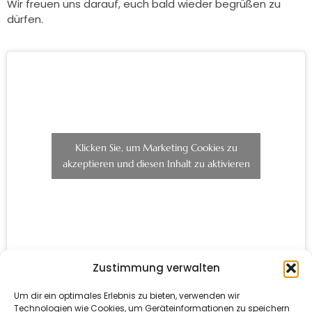
Wir freuen uns darauf, euch bald wieder begrüßen zu
dürfen.
Klicken Sie, um Marketing Cookies zu
akzeptieren und diesen Inhalt zu aktivieren
Zustimmung verwalten
Öffnungszeiten Seehaus:
Um dir ein optimales Erlebnis zu bieten, verwenden wir
Di-So: 17:00Uhr – 22:00Uhr
Technologien wie Cookies, um Geräteinformationen zu speichern